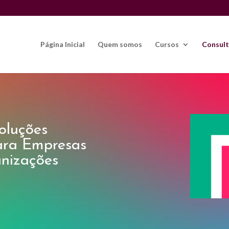
r
Página Inicial
Quem somos
Cursos
Consult
oluções
ara Empresas
anizações