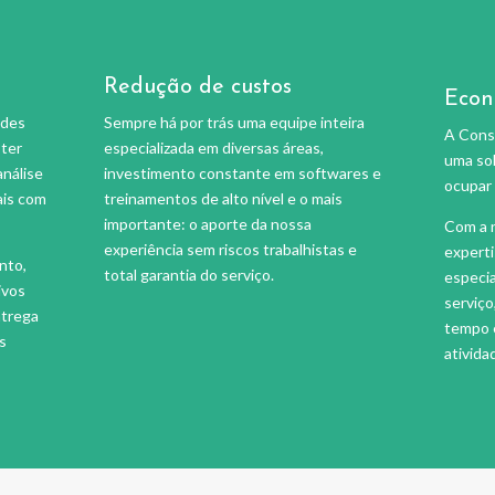
Redução de custos
Econ
ades
Sempre há por trás uma equipe inteira
A Consu
 ter
especializada em diversas áreas,
uma sol
análise
investimento constante em softwares e
ocupar 
ais com
treinamentos de alto nível e o mais
importante: o aporte da nossa
Com a n
experiência sem riscos trabalhistas e
expert
nto,
total garantia do serviço.
especia
ivos
serviç
ntrega
tempo e
s
ativida