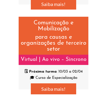
Saiba mais!
Comunicação e
Mobilização
para causas e
organizações de terceiro
setor
Virtual | Ao vivo – Síncrono
🗓️ Próxima turma
: 10/03 a 02/04
🎓 Curso de Especialização
Saiba mais!