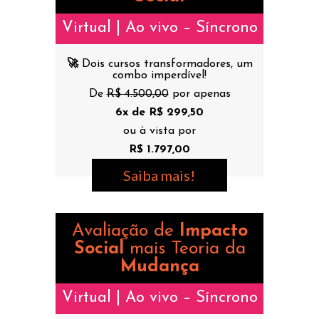
Virtual | Ao vivo – Síncrono
🚀
Dois cursos transformadores, um
combo imperdível!
De
R$ 4.500,00
por apenas
6x de R$ 299,50
ou à vista por
R$ 1.797,00
Saiba mais!
Avaliação de
Impacto
Social
mais Teoria da
Mudança
Virtual | Ao vivo – Síncrono