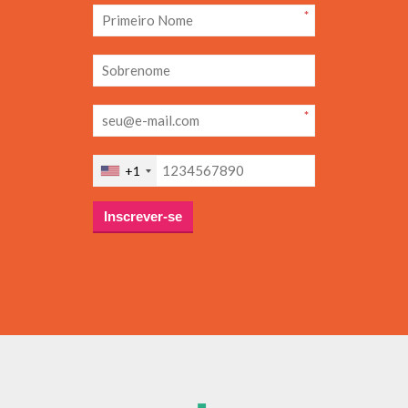
*
*
+1
Inscrever-se